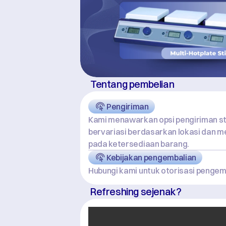
Tentang pembelian
Pengiriman
Kami menawarkan opsi pengiriman st
bervariasi berdasarkan lokasi dan m
pada ketersediaan barang.
Kebijakan pengembalian
Hubungi kami untuk otorisasi pengem
Refreshing sejenak?