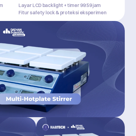
pm
Layar LCD backlight + timer 99:59 jam
Fitur safety lock & proteksi eksperimen