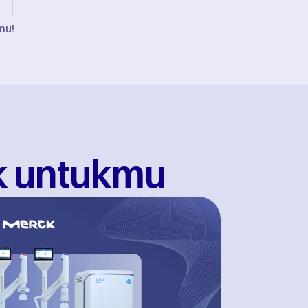
mu!
k untukmu