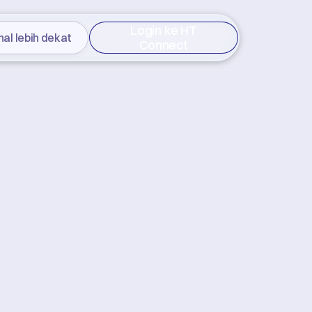
Login ke HT
nal lebih dekat
Connect