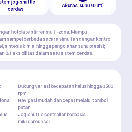
stem jog-shuttle 
Akurasi suhu ±0.3℃
cerdas
ngan hotplate stirrer multi-zona. Mampu 
 sampel berbeda secara simultan dengan kontrol 
el, sintesis kimia, hingga pengolahan suhu presisi; 
 & fleksibilitas dalam satu sistem cerdas.
 
Dukung variasi kecepatan halus hingga 1500 
rpm
onal 
Navigasi mudah dan cepat melalui tombol 
putar
lusi 
Jog-shuttle controller berbasis 
mikroprosesor