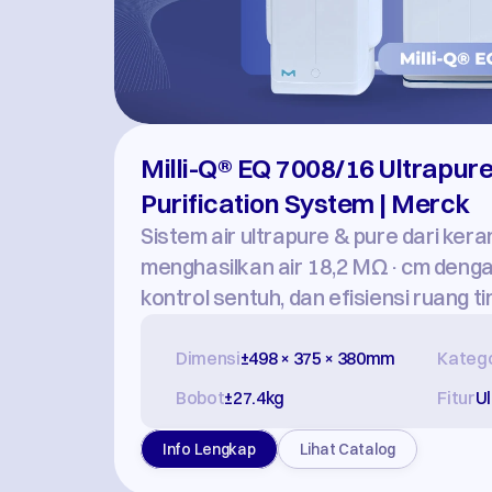
Milli-Q® EQ 7008/16 Ultrapure
Purification System | Merck
Sistem air ultrapure & pure dari keran
menghasilkan air 18,2 MΩ·cm dengan 
kontrol sentuh, dan efisiensi ruang tin
Dimensi
±498 × 375 × 380mm
Katego
Bobot
±27.4kg
Fitur
U
Info Lengkap
Lihat Catalog