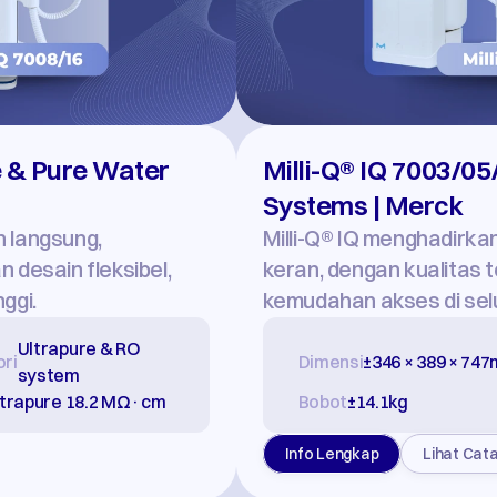
 & Pure Water 
Milli-Q® IQ 7003/05
Systems | Merck
 langsung, 
Milli-Q® IQ menghadirkan
desain fleksibel, 
keran, dengan kualitas te
ggi.
kemudahan akses di selu
Ultrapure & RO 
ri
Dimensi
±346 × 389 × 74
system
ltrapure 18.2 MΩ·cm
Bobot
±14.1kg
Info Lengkap
Lihat Cat