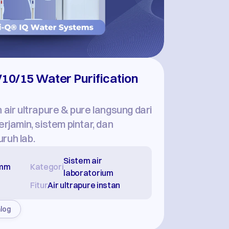
/10/15 Water Purification 
 air ultrapure & pure langsung dari 
rjamin, sistem pintar, dan 
ruh lab.
Sistem air 
7mm
Kategori
laboratorium
Fitur
Air ultrapure instan
alog