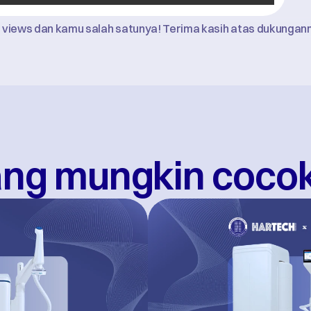
views dan kamu salah satunya! Terima kasih atas dukungan
yang mungkin coco