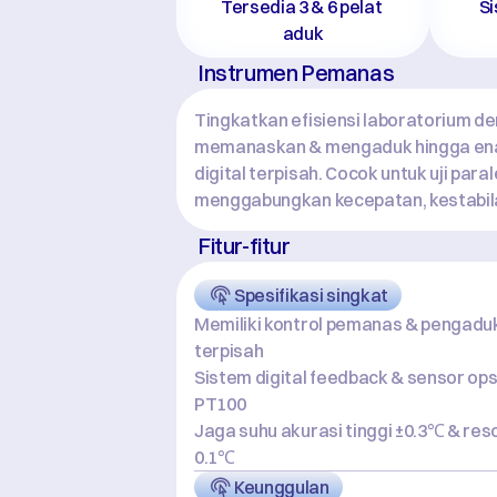
Tersedia 3 & 6 pelat 
Si
aduk
Instrumen Pemanas
Tingkatkan efisiensi laboratorium de
memanaskan & mengaduk hingga enam
digital terpisah. Cocok untuk uji paral
menggabungkan kecepatan, kestabilan
Fitur-fitur
Spesifikasi singkat
Memiliki kontrol pemanas & pengaduk
terpisah
Sistem digital feedback & sensor opsi
PT100
Jaga suhu akurasi tinggi ±0.3℃ & reso
0.1℃
Keunggulan