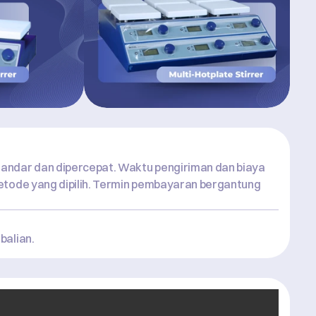
andar dan dipercepat. Waktu pengiriman dan biaya 
etode yang dipilih. Termin pembayaran bergantung 
balian.