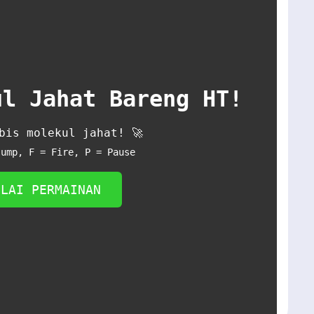
ul Jahat Bareng HT!
bis molekul jahat! 🚀
Jump, F = Fire, P = Pause
ULAI PERMAINAN