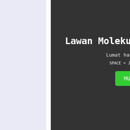
Lawan Molek
Lumat ha
SPACE = 
M