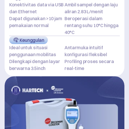
Konektivitas data via USB 
Ambil sampel dengan laju 
dan Ethernet
aliran 2.83 L/menit
Dapat digunakan >10 jam 
Beroperasi dalam 
pemakaian normal
rentang suhu 10°C hingga 
40°C
Keunggulan
Ideal untuk situasi 
Antarmuka intuitif 
penggunaan mobilitas
konfigurasi fleksibel
Dilengkapi dengan layar 
Profiling proses secara 
berwarna 3.5inch
real-time