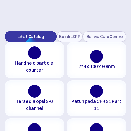
Lihat Catalog
Beli di LKPP
Beli via CareCentre
Handheld particle 
279 x 100 x 50mm
counter
Tersedia opsi 2-6 
Patuh pada CFR 21 Part 
channel
11