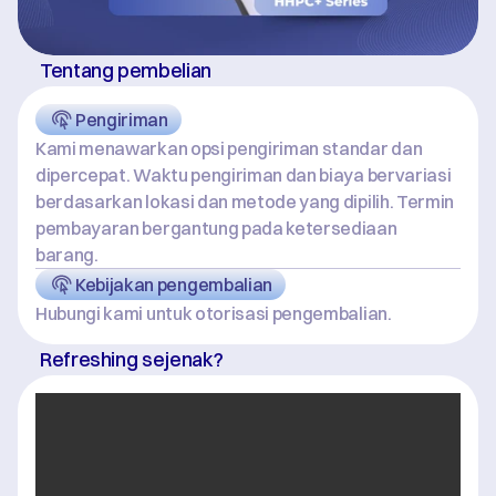
Tentang pembelian
Pengiriman
Kami menawarkan opsi pengiriman standar dan 
dipercepat. Waktu pengiriman dan biaya bervariasi 
berdasarkan lokasi dan metode yang dipilih. Termin 
pembayaran bergantung pada ketersediaan 
barang.
Kebijakan pengembalian
Hubungi kami untuk otorisasi pengembalian.
Refreshing sejenak?