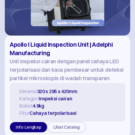
Apollo I Liquid Inspection Unit | Adelphi 
Manufacturing
Unit inspeksi cairan dengan panel cahaya LED 
terpolarisasi dan kaca pembesar untuk deteksi 
partikel mikroskopis di wadah transparan.
Dimensi
320 x 295 x 420mm
Kategori
Inspeksi cairan
Bobot
4.9kg
Fitur
Cahaya terpolarisasi
Info Lengkap
Lihat Catalog