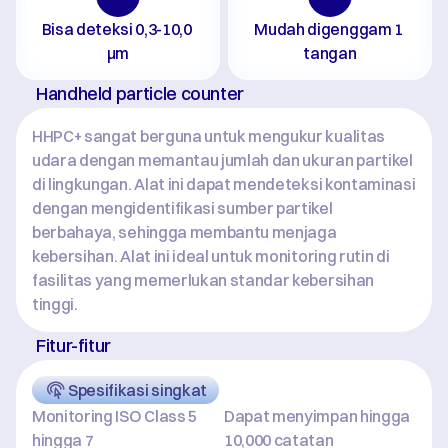
Bisa deteksi 0,3-10,0 
Mudah digenggam 1 
μm
tangan
Handheld particle counter
HHPC+ sangat berguna untuk mengukur kualitas 
udara dengan memantau jumlah dan ukuran partikel 
di lingkungan. Alat ini dapat mendeteksi kontaminasi 
dengan mengidentifikasi sumber partikel 
berbahaya, sehingga membantu menjaga 
kebersihan. Alat ini ideal untuk monitoring rutin di 
fasilitas yang memerlukan standar kebersihan 
tinggi.
Fitur-fitur
Spesifikasi singkat
Monitoring ISO Class 5 
Dapat menyimpan hingga 
hingga 7
10,000 catatan