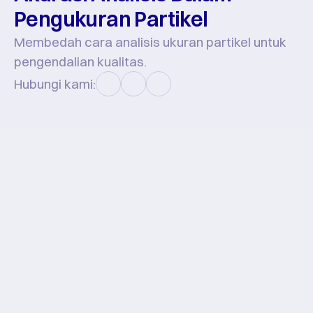
Pengukuran Partikel
Membedah cara analisis ukuran partikel untuk 
pengendalian kualitas.
Hubungi kami:
Episode notes
Dalam episode ini, kami mengungkap 
pentingnya analisis pengukuran partikel 
terutama bagi sektor-sektor yang sangat 
memperhatikan pengendalian kualitas.
Industri yang mengolah atau menggiling produk 