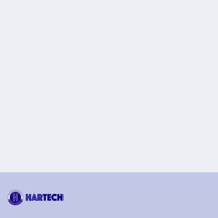
& E-Meterai. Apa arti perubahan penting ini untuk 
proses dokumen dan transaksi kamu?
PRINCIPAL | N-Biotek
N-BIOTEK, pionir Korea sejak 1982, dikenal sebagai 
satu-satunya penyedia Stem Cell Total Solution—
gabungan alat lab, bio-cleanroom & konsultasi kultur 
sel punca, hadir di 100+ negara.